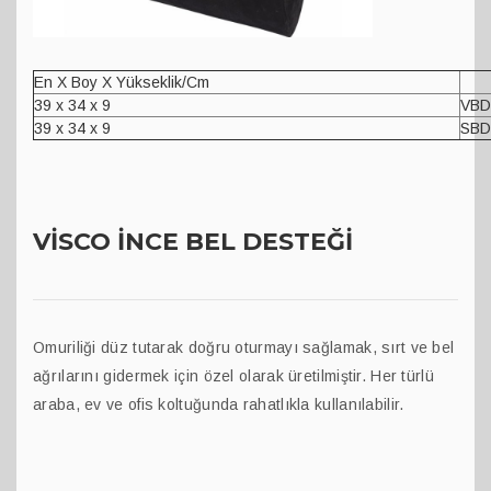
En X Boy X Yükseklik/Cm
39 x 34 x 9
VBD
39 x 34 x 9
SBD
VİSCO İNCE BEL DESTEĞİ
Omuriliği düz tutarak doğru oturmayı sağlamak, sırt ve bel
ağrılarını gidermek için özel olarak üretilmiştir. Her türlü
araba, ev ve ofis koltuğunda rahatlıkla kullanılabilir.