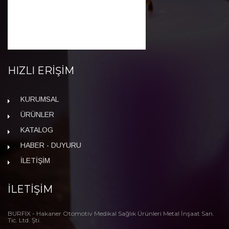
HIZLI ERİŞİM
KURUMSAL
ÜRÜNLER
KATALOG
HABER - DUYURU
İLETİŞİM
İLETİŞİM
BURFIX - Hakaner Otomotiv Medikal Sağlık Ürünleri Metal İnşaat San.
Tic. Ltd. Şti.