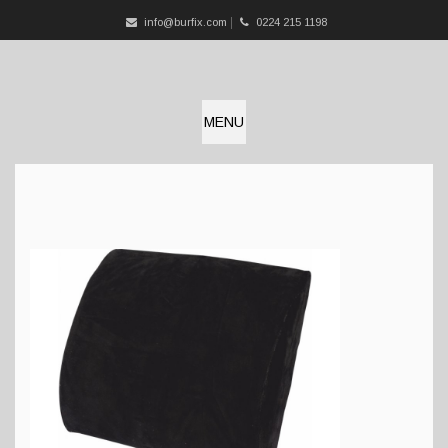
info@burfix.com
0224 215 1198
MENU