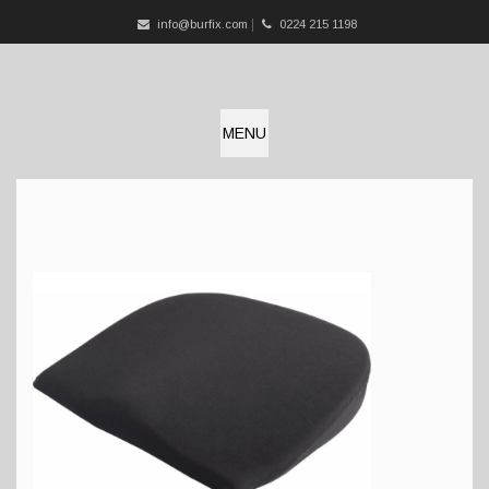
info@burfix.com
0224 215 1198
MENU