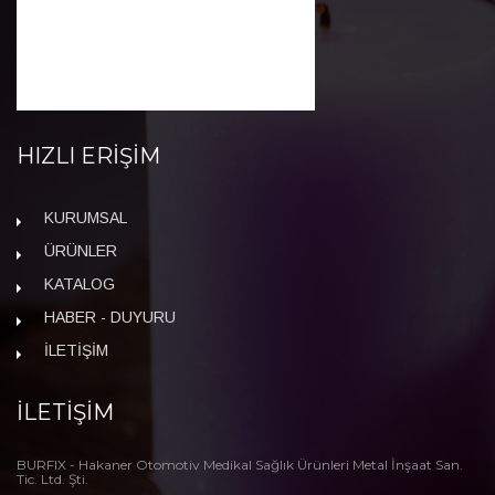
HIZLI ERİŞİM
KURUMSAL
ÜRÜNLER
KATALOG
HABER - DUYURU
İLETİŞİM
İLETİŞİM
BURFIX - Hakaner Otomotiv Medikal Sağlık Ürünleri Metal İnşaat San.
Tic. Ltd. Şti.